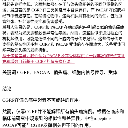
引起先兆样症状。这两种肽都存在于与偏头痛相关的不同但重叠的区
域，最显著的是 CGRP 在三叉神经节中普遍存在，而 PACAP 在蝶腭神
经节中普遍存在。在啮齿动物中，这两种肽具有相同的活性，包括血
管舒张、神经源性炎症和伤害感受。
最引人注目的是，CGRP 和 PACAP 在啮齿动物中引起类似的偏头痛症
状，表现为光厌恶和触觉异常性疼痛。然而，这些肽似乎通过独立的
机制起作用，可能是通过不同的细胞内信号传导途径。这些信号传导
途径的复杂性因多种 CGRP 和 PACAP 受体的存在而放大，这些受体可
能导致偏头痛的发病机制。
基于这些差异，我们认为 PACAP 及其受体提供了一组丰富的靶点来补
充和增强目前基于 CGRP 的偏头痛疗法。
关键词 CGRP、PACAP、偏头痛、细胞内信号传导、受体
结论
CGRP在偏头痛中起着不可或缺的作用。
然而，仅靠CGRP并不能解释所有偏头痛病例。根据在临床和
临床前研究中观察到的相似性和差异性，中性ropeptide
PACAP可能与CGRP发挥相关但不同的作用。