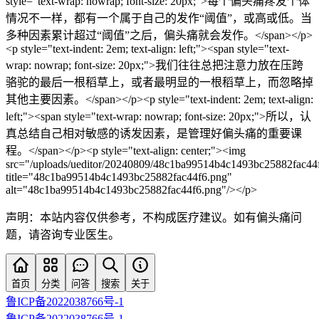
style="text-wrap: nowrap; font-size: 20px;">每个偏头痛疼友个体
情况不一样，都有一个属于自己的发作“阈值”，或高或低。当
多种因素累计超过“阈值”之后，偏头痛就会发作。</span></p>
<p style="text-indent: 2em; text-align: left;"><span style="text-
wrap: nowrap; font-size: 20px;">我们往往总把注意力放在压跨
骆驼的最后一根稻草上，或者最明显的一根稻草上，而忽略掉
其他主要因素。</span></p><p style="text-indent: 2em; text-align:
left;"><span style="text-wrap: nowrap; font-size: 20px;">所以，认
真总结自己相对敏感的诱发因素，是管理好偏头痛的重要课
程。</span></p><p style="text-align: center;"><img
src="/uploads/ueditor/20240809/48c1ba99514b4c1493bc25882fac44
title="48c1ba99514b4c1493bc25882fac44f6.png"
alt="48c1ba99514b4c1493bc25882fac44f6.png"/></p>
声明：本站内容仅供参考，不构成医疗建议。如有偏头痛问
题，请咨询专业医生。
首页
分类
问答
搜索
关于
鲁ICP备2022038766号-1
鲁ICP备2022038766号-1