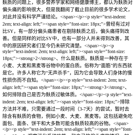
麸质的问题上，很多营养学家和网络健康博主，都认为麸质对
偏头痛的影响很大，但是我翻阅了截止目前的很多学术论文，
对此并没有科学严谨结论。</span></p><p style="text-indent:
2em; text-align: left;"><span style="font-size: 18px;">曾经有过对
比SY，有一部分偏头痛患者在剔除麸质之后，偏头痛得到改
善。但是同样的对比SY中，也有一部分人并未得到改善，其
中的原因研究者们至今仍未研究清楚。</span></p><p
style="text-indent: 2em; text-align: left;"><span style="font-size:
18px;"><strong>2</strong>、什么是麸质。麸质是一种存在于
小麦、大麦和黑麦等谷物中的蛋白质。俗称为“面筋”的东西就
是它。许多人称它为“无声杀手”，因为它会导致人们身体的慢
性损伤而不自知。</span></p><p style="text-indent: 2em; text-
align: left;"><span style="font-size: 18px;"><strong>3</strong>、
如何排除自己是否为麸质过敏体质。</span></p><p style="text-
indent: 2em; text-align: left;"><span style="font-size: 18px;">排除
方法并不难，只需要通过一段时间（3-7天）的尝试，暂时去
除含有麸质的食物，例如小麦、大麦、黑麦等。这包括避免吃
面包、面条、饼干和大多数可能含麸质较高的谷物。</span>
</p><p style="text-indent: 2em; text-align: left;"><span style="font-