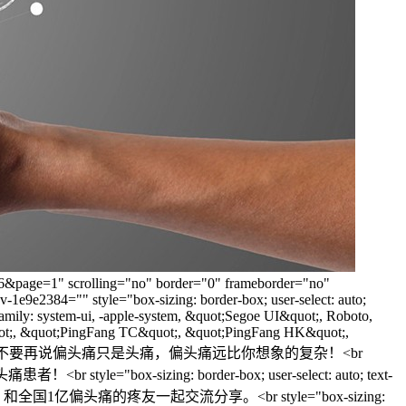
16&page=1" scrolling="no" border="0" frameborder="no"
1e9e2384="" style="box-sizing: border-box; user-select: auto;
t-family: system-ui, -apple-system, &quot;Segoe UI&quot;, Roboto,
quot;, &quot;PingFang TC&quot;, &quot;PingFang HK&quot;,
yle="font-size: 18px;">请不要再说偏头痛只是头痛，偏头痛远比你想象的复杂！<br
tyle="box-sizing: border-box; user-select: auto; text-
t;"/>加入我们，和全国1亿偏头痛的疼友一起交流分享。<br style="box-sizing: