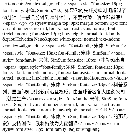
text-indent: 2em; text-align: left;"> <span style="font-size: 18px;
font-family: 宋体, SimSun;">2、如果你的先兆持续时间超过了
60分钟（一般几分钟到20分钟），不要犹豫，请立即就医！
</span> </p> <p style="margin-top: 0px; margin-bottom: 0px; font-
variant-numeric: normal; font-variant-east-asian: normal; font-
stretch: normal; font-size: 13px; line-height: normal; font-family:
&quot;Helvetica Neue&quot;; white-space: normal; text-indent:
2em; text-align: left;"> <span style="font-family: 宋体, SimSun;">
<span style="font-size: 18px; font-family: 宋体, SimSun;"><span
style="font-family: 宋体, SimSun; font-size: 18px;">本视频出自
</span><span style="font-family: 宋体, SimSun; font-size: 18px;
font-variant-numeric: normal; font-variant-east-asian: normal; font-
stretch: normal; line-height: normal;">migrainedisorders.org</span>
<span style="font-family: 宋体, SimSun; font-size: 18px;">科普系
列，里面的知识比较前沿且权威，由全球著名各大医药公司
（就是生产</span><span style="font-family: 宋体, SimSun; font-
size: 18px; font-variant-numeric: normal; font-variant-east-asian:
normal; font-stretch: normal; line-height: normal;">CGRP</span>
<span style="font-family: 宋体, SimSun; font-size: 18px;">的那几
家）支持创作！我将持续为大家翻译</span></span><span
style="font-size: 18px; font-family: &quot;PingFang