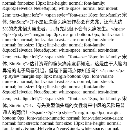
normal; font-size: 13px; line-height: normal; font-family:
&quot;Helvetica Neue&quot;; white-space: normal; text-indent:
2em; text-align: left;"> <span style="font-size: 18px; font-family: 宋
体, SimSun;">并不是每次偏头痛发作都会有先兆，还有大约
5%的先兆偏头痛患者，只有先兆但不会有头痛发生。</span>
</p> <p style="margin-top: 0px; margin-bottom: 0px; font-variant-
numeric: normal; font-variant-east-asian: normal; font-stretch:
normal; font-size: 13px; line-height: normal; font-family:
&quot;Helvetica Neue&quot;; white-space: normal; text-indent:
2em; text-align: left;"> <span style="font-size: 18px; font-family: 宋
体, SimSun;">估计资深的偏头痛疼友都知道，这是由于大脑内
异常的电子风暴引起，但是下面两点你知道吗？</span> </p>
<p style="margin-top: 0px; margin-bottom: 0px; font-variant-
numeric: normal; font-variant-east-asian: normal; font-stretch:
normal; font-size: 13px; line-height: normal; font-family:
&quot;Helvetica Neue&quot;; white-space: normal; text-indent:
2em; text-align: left;"> <span style="font-size: 18px; font-family: 宋
体, SimSun;">1、有先兆型偏头痛的女性将来中风的风险是普
通人的两倍！</span> </p> <p style="margin-top: 0px; margin-
bottom: 0px; font-variant-numeric: normal; font-variant-east-asian:
normal; font-stretch: normal; font-size: 13px; line-height: normal;
font-family: &quot;Helvetica Neue&quot;; white-space: normal;