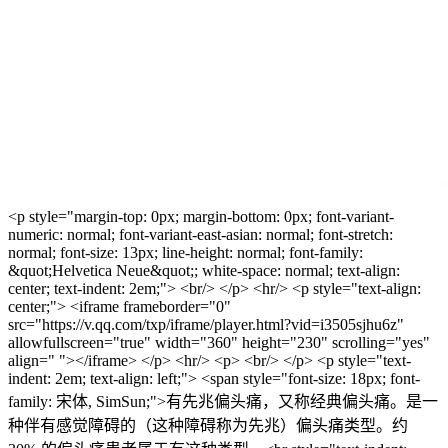
<p style="margin-top: 0px; margin-bottom: 0px; font-variant-
numeric: normal; font-variant-east-asian: normal; font-stretch:
normal; font-size: 13px; line-height: normal; font-family:
&quot;Helvetica Neue&quot;; white-space: normal; text-align:
center; text-indent: 2em;"> <br/> </p> <hr/> <p style="text-align:
center;"> <iframe frameborder="0"
src="https://v.qq.com/txp/iframe/player.html?vid=i3505sjhu6z"
allowfullscreen="true" width="360" height="230" scrolling="yes"
align=" "></iframe> </p> <hr/> <p> <br/> </p> <p style="text-
indent: 2em; text-align: left;"> <span style="font-size: 18px; font-
family: 宋体, SimSun;">有先兆偏头痛，又称经典偏头痛。是一
种伴有感觉障碍的（这种障碍称为先兆）偏头痛类型。约