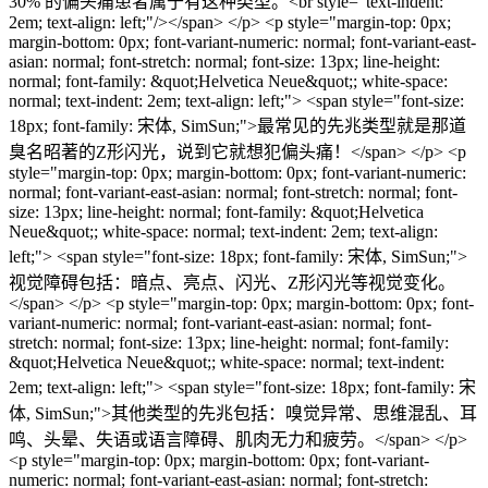
30% 的偏头痛患者属于有这种类型。<br style="text-indent:
2em; text-align: left;"/></span> </p> <p style="margin-top: 0px;
margin-bottom: 0px; font-variant-numeric: normal; font-variant-east-
asian: normal; font-stretch: normal; font-size: 13px; line-height:
normal; font-family: &quot;Helvetica Neue&quot;; white-space:
normal; text-indent: 2em; text-align: left;"> <span style="font-size:
18px; font-family: 宋体, SimSun;">最常见的先兆类型就是那道
臭名昭著的Z形闪光，说到它就想犯偏头痛！</span> </p> <p
style="margin-top: 0px; margin-bottom: 0px; font-variant-numeric:
normal; font-variant-east-asian: normal; font-stretch: normal; font-
size: 13px; line-height: normal; font-family: &quot;Helvetica
Neue&quot;; white-space: normal; text-indent: 2em; text-align:
left;"> <span style="font-size: 18px; font-family: 宋体, SimSun;">
视觉障碍包括：暗点、亮点、闪光、Z形闪光等视觉变化。
</span> </p> <p style="margin-top: 0px; margin-bottom: 0px; font-
variant-numeric: normal; font-variant-east-asian: normal; font-
stretch: normal; font-size: 13px; line-height: normal; font-family:
&quot;Helvetica Neue&quot;; white-space: normal; text-indent:
2em; text-align: left;"> <span style="font-size: 18px; font-family: 宋
体, SimSun;">其他类型的先兆包括：嗅觉异常、思维混乱、耳
鸣、头晕、失语或语言障碍、肌肉无力和疲劳。</span> </p>
<p style="margin-top: 0px; margin-bottom: 0px; font-variant-
numeric: normal; font-variant-east-asian: normal; font-stretch: