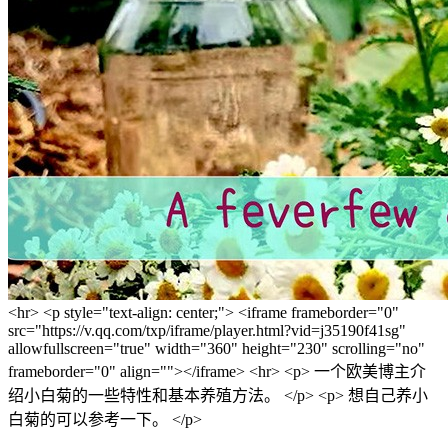
<hr> <p style="text-align: center;"> <iframe frameborder="0"
src="https://v.qq.com/txp/iframe/player.html?vid=j35190f41sg"
allowfullscreen="true" width="360" height="230" scrolling="no"
frameborder="0" align=""></iframe> <hr> <p> 一个欧美博主介
绍小白菊的一些特性和基本养殖方法。 </p> <p> 想自己养小
白菊的可以参考一下。 </p>