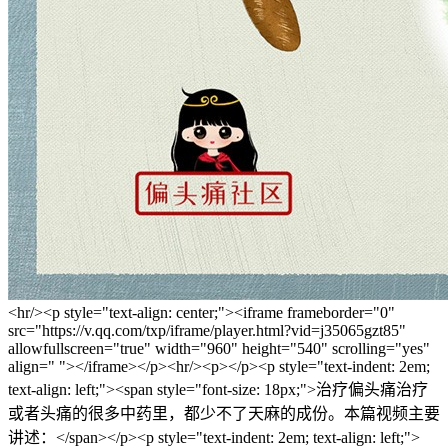
<hr/><p style="text-align: center;"><iframe frameborder="0"
src="https://v.qq.com/txp/iframe/player.html?vid=j35065gzt85"
allowfullscreen="true" width="960" height="540" scrolling="yes"
align=" "></iframe></p><hr/><p></p><p style="text-indent: 2em;
text-align: left;"><span style="font-size: 18px;">治疗偏头痛治疗
或者头痛的很多中药里，都少不了天麻的成份。本篇视频主要
讲述：</span></p><p style="text-indent: 2em; text-align: left;">