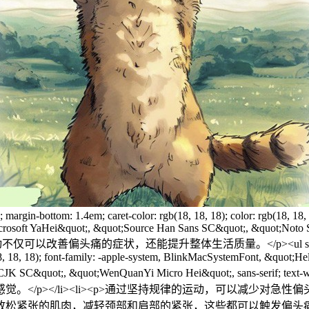
ont-variant-alternates: inherit; font-variant-ligatures: inherit; font-variant-numeric: inherit; font-variant-east-asian: inherit; font-feature-settings: inherit; font-optical-sizing: inherit; font-variation-settings: inherit; margin: calc(2.33333em) 0px calc(1.16667em); clear: left; font-synthesis: style; caret-color: rgb(18, 18, 18); color: rgb(18, 18, 18); text-wrap: wrap;">一、 选择适合的运动方式</h2><h3 style="font-stretch: inherit; font-size: 1.1em; line-height: 1.5; font-family: -apple-system, BlinkMacSystemFont, &quot;Helvetica Neue&quot;, &quot;PingFang SC&quot;, &quot;Microsoft YaHei&quot;, &quot;Source Han Sans SC&quot;, &quot;Noto Sans CJK SC&quot;, &quot;WenQuanYi Micro Hei&quot;, sans-serif; font-kerning: inherit; font-variant-alternates: inherit; font-variant-ligatures: inherit; font-variant-numeric: inherit; font-variant-east-asian: inherit; font-feature-settings: inherit; font-optical-sizing: inherit; font-variation-settings: inherit; margin: calc(1.90909em) 0px calc(1.27273em); clear: left; font-synthesis: style; caret-color: rgb(18, 18, 18); color: rgb(18, 18, 18); text-wrap: wrap;">1、轻度至中度的有氧运动对改善偏头痛症状非常有效。</h3><p data-pid="_qM_egCv" style="margin-top: 1.4em; margin-bottom: 1.4em; caret-color: rgb(18, 18, 18); color: rgb(18, 18, 18); font-family: -apple-system, BlinkMacSystemFont, &quot;Helvetica Neue&quot;, &quot;PingFang SC&quot;, &quot;Microsoft YaHei&quot;, &quot;Source Han Sans SC&quot;, &quot;Noto Sans CJK SC&quot;, &quot;WenQuanYi Micro Hei&quot;, sans-serif; text-wrap: wrap;">界定轻度至中度的有氧运动通常涉及考虑运动的强度、频率和持续时间。这个界定可以根据个体的体能水平和健康状况有所不同，但以下是一些一般性的指导原则：</p><ul style="margin-top: 1.4em; margin-bottom: 1.4em; padding: 0px; width: 690px; display: table; caret-color: rgb(18, 18, 18); color: rgb(18, 18, 18); font-family: -apple-system, BlinkMacSystemFont, &quot;Helvetica Neue&quot;, &quot;PingFang SC&quot;, &quot;Microsoft YaHei&quot;, &quot;Source Han Sans SC&quot;, &quot;Noto Sans CJK SC&quot;, &quot;WenQuanYi Micro Hei&quot;, sans-serif; text-wrap: wrap;" class=" list-paddingleft-2"><li><p><span style="font-synthesis-weight: none; font-synthesis-style: auto; font-synthesis-small-caps: none; font-weight: 600;">轻度有氧运动：</span><span class="Apple-converted-space">&nbsp;</span>这类运动强度较低，通常不会导致明显的心率和呼吸频率增加。在这个级别上，您应该能够轻松地进行交谈，而不感到喘不过气来。例子包括慢速散步、瑜伽、太极和低强度的游泳。</p></li><li><p><span style="font-synthesis-weight: none; font-synthesis-style: auto; font-synthesis-small-caps: none; font-weight: 600;">中度有氧运动：</span><span class="Apple-converted-space">&nbsp;</span>中度强度的运动会导致心率和呼吸频率明显上升，但您仍然可以交谈。这类运动可能让您感到出汗，但不会感到精疲力尽。例子包括快走、慢跑、游泳、跳舞和骑自行车。</p></li></ul><h3 style="font-stretch: inherit; font-size: 1.1em; line-height: 1.5; font-family: -apple-system, BlinkMacSystemFont, &quot;Helvetica Neue&quot;, &quot;PingFang SC&quot;, &quot;Microsoft YaHei&quot;, &quot;Source Han Sans SC&quot;, &quot;Noto Sans CJK SC&quot;, &quot;WenQuanYi Micro Hei&quot;, sans-serif; font-kerning: inherit; font-variant-alternates: inherit; font-variant-ligatures: inherit; font-variant-numeric: inherit; font-variant-east-asian: inherit; font-feature-settings: inherit; font-optical-sizing: inherit; font-variation-settings: inherit; margin: calc(1.90909em) 0px calc(1.27273em); clear: left; font-synthesis: style; caret-color: rgb(18, 18, 18); color: rgb(18, 18, 18); text-wrap: wrap;">2、适合的运动方式推荐：</h3><p data-pid="5rZaaNCh" style="margin-top: 1.4em; margin-bottom: 1.4em; caret-color: rgb(18, 18, 18); color: rgb(18, 18, 18); font-family: -apple-system, BlinkMacSystemFont, &quot;Helvetica Neue&quot;, &quot;PingFang SC&quot;, &quot;Microsoft YaHei&quot;, &quot;Source Han Sans SC&quot;, &quot;Noto Sans CJK SC&quot;, &q