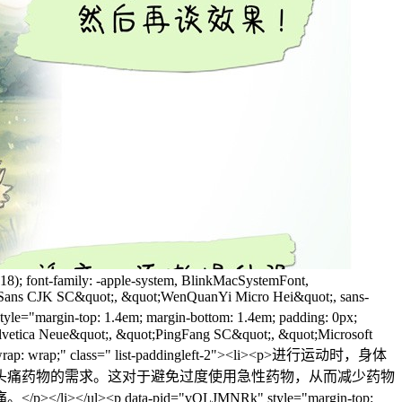
uot;WenQuanYi Micro Hei&quot;, sans-serif; text-wrap: wrap;"><span style="font-synthesis-weight: none; font-synthesis-style: auto; font-synthesis-small-caps: none; font-weight: 600;">瑜伽：女性偏头痛疼友的第一选择，不仅可以解决偏头痛的问题，还可以收获形体和其他益处。</span></p><p data-pid="Kbkvn62S" style="margin-top: 1.4em; margin-bottom: 1.4em; caret-color: rgb(18, 18, 18); color: rgb(18, 18, 18); font-family: -apple-system, BlinkMacSystemFont, &quot;Helvetica Neue&quot;, &quot;PingFang SC&quot;, &quot;Microsoft YaHei&quot;, &quot;Source Han Sans SC&quot;, &quot;Noto Sans CJK SC&quot;, &quot;WenQuanYi Micro Hei&quot;, sans-serif; text-wrap: wrap;">但并不是所有的瑜伽动作都适合新手偏头痛锻炼者，而要渐进性练习，慢慢增加更多的动作，之前发过三个视频，介绍了许多瑜伽动作，可以参考一下。如果你有瑜伽教练，与她好好沟通一下你的情况，让她给你订制合适的动作和流程。</p><p data-pid="8cwz39Su" style="margin-top: 1.4em; margin-bottom: 1.4em; caret-color: rgb(18, 18, 18); color: rgb(18, 18, 18); font-family: -apple-system, BlinkMacSystemFont, &quot;Helvetica Neue&quot;, &quot;PingFang SC&quot;, &quot;Microsoft YaHei&quot;, &quot;Source Han Sans SC&quot;, &quot;Noto Sans CJK SC&quot;, &quot;WenQuanYi Micro Hei&quot;, sans-serif; text-wrap: wrap;"><span style="font-synthesis-weight: none; font-synthesis-style: auto; font-synthesis-small-caps: none; font-weight: 600;">快走和慢跑：</span><span class="Apple-converted-space">&nbsp;</span>快走和慢跑是很好的心血管健康活动，有助于改善血液循环，是偏头痛疼友们采纳最多的方式，长期坚持可以有效的减少偏头痛发作的频率。</p><p data-pid="azpcsokK" style="margin-top: 1.4em; margin-bottom: 1.4em; caret-color: rgb(18, 18, 18); color: rgb(18, 18, 18); font-family: -apple-system, BlinkMacSystemFont, &quot;Helvetica Neue&quot;, &quot;PingFang SC&quot;, &quot;Microsoft YaHei&quot;, &quot;Source Han Sans SC&quot;, &quot;Noto Sans CJK SC&quot;, &quot;WenQuanYi Micro Hei&quot;, sans-serif; text-wrap: wrap;"><span style="font-synthesis-weight: none; font-synthesis-style: auto; font-synthesis-small-caps: none; font-weight: 600;">游泳和骑自行车：</span><span class="Apple-converted-space">&nbsp;</span>需要特殊的条件和场所，如果你有条件，可以选择。而且这些低冲击性运动对于关节和肌肉都很友好，适合那些可能因为高冲击运动而感到不适的人。</p><p data-pid="tET6BmWr" style="margin-top: 1.4em; margin-bottom: 1.4em; caret-color: rgb(18, 18, 18); color: rgb(18, 18, 18); font-family: -apple-system, BlinkMacSystemFont, &quot;Helvetica Neue&quot;, &quot;PingFang SC&quot;, &quot;Microsoft YaHei&quot;, &quot;Source Han Sans SC&quot;, &quot;Noto Sans CJK SC&quot;, &quot;WenQuanYi Micro Hei&quot;, sans-serif; text-wrap: wrap;"><span style="font-synthesis-weight: none; font-synthesis-style: auto; font-synthesis-small-caps: none; font-weight: 600;">跳舞和跳绳：</span><span class="Apple-converted-space">&nbsp;</span>舞蹈和跳绳对身体素质有一定的要求，一般过了初级阶段的疼友们可以考虑，这两项都是非常有趣且高效的有氧运动，同时还可以提高心肺健康。</p><h2 style="font-stretch: inherit; font-size: 1.2em; line-height: 1.5; font-family: -apple-system, BlinkMacSystemFont, &quot;Helvetica Neue&quot;, &quot;PingFang SC&quot;,