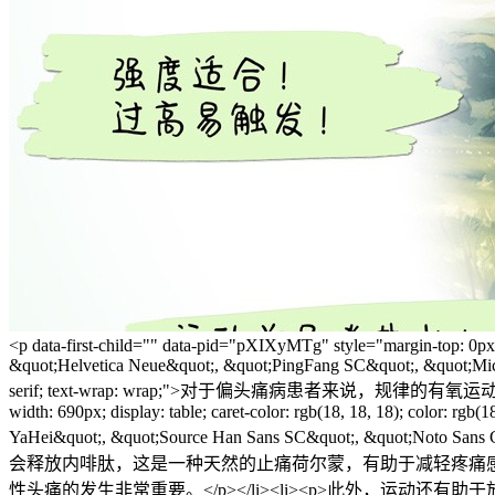
<p data-first-child="" data-pid="pXIXyMTg" style="margin-top: 0px; margin-bottom: 1.4em; caret-color: rgb(18, 18, 18); color: rgb(18, 18, 18); font-family: -apple-system, BlinkMacSystemFont, &quot;Helvetica Neue&quot;, &quot;PingFang SC&quot;, &quot;Microsoft YaHei&quot;, &quot;Source Han Sans SC&quot;, &quot;Noto Sans CJK SC&quot;, &quot;WenQuanYi Micro Hei&quot;, sans-serif; text-wrap: wrap;">对于偏头痛病患者来说，规律的有氧运动不仅可以改善偏头痛的症状，还能提升整体生活质量。</p><ul style="margin-top: 1.4em; margin-bottom: 1.4em; padding: 0px; width: 690px; display: table; caret-color: rgb(18, 18, 18); color: rgb(18, 18, 18); font-family: -apple-system, BlinkMacSystemFont, &quot;Helvetica Neue&quot;, &quot;PingFang SC&quot;, &quot;Microsoft YaHei&quot;, &quot;Source Han Sans SC&quot;, &quot;Noto Sans CJK SC&quot;, &quot;WenQuanYi Micro Hei&quot;, sans-serif; text-wrap: wrap;" class=" list-paddingleft-2"><li><p>进行运动时，身体会释放内啡肽，这是一种天然的止痛荷尔蒙，有助于减轻疼痛感觉。</p></li><li><p>通过坚持规律的运动，可以减少对急性偏头痛药物的需求。这对于避免过度使用急性药物，从而减少药物性头痛的发生非常重要。</p></li><li><p>此外，运动还有助于放松紧张的肌肉，减轻颈部和肩部的紧张，这些都可以触发偏头痛。</p></li></ul><p data-pid="vQLJMNRk" style="margin-top: 1.4em; margin-bottom: 1.4em; caret-color: rgb(18, 18, 18); color: rgb(18, 18, 18); font-family: -apple-system, BlinkMacSystemFont, &quot;Helvetica Neue&quot;, &quot;PingFang SC&quot;, &quot;Microsoft YaHei&quot;, &quot;Source Han Sans SC&quot;, &quot;Noto Sans CJK SC&quot;, &quot;WenQuanYi Micro Hei&quot;, sans-serif; text-wrap: wrap;">在这篇文章中，我们将分享一些关于如何通过运动来改善偏头痛的重要贴士。</p><p data-pid="O2L-G7ri" style="margin-top: 1.4em; margin-bottom: 1.4em; caret-color: rgb(18, 18, 18); color: rgb(18, 18, 18); font-family: -apple-system, BlinkMacSystemFont, &quot;Helvetica Neue&quot;, &quot;PingFang SC&quot;, &quot;Microsoft YaHei&quot;, &quot;Source Han Sans SC&quot;, &quot;Noto Sans CJK SC&quot;, &quot;WenQuanYi Micro Hei&quot;, sans-serif; text-wrap: wrap;"><em><span style="font-synthesis-weight: none; font-synthesis-style: auto; font-synthesis-small-caps: none; font-weight: 600;">首先，需要明确的是，运动对偏头痛的影响因人而异，这取决于个人的体质、运动强度、运动时间、运动环境等因素。因此，选择适合自己的运动方式和强度至关重要。</span></em></p><p><figure data-size="normal" style="margin: 1.4em 0px; caret-color: rgb(18, 18, 18); color: rgb(18, 18, 18); font-family: -apple-system, BlinkMacSystemFont, &quot;Helvetica Neue&quot;, &quot;PingFang SC&quot;, &quot;Microsoft YaHei&quot;, &quot;Source Han Sans SC&quot;, &quot;Noto Sans CJK SC&quot;, &quot;WenQuanYi Micro Hei&quot;, sans-serif; text-wrap: wrap;"><div><img src="/uploads/ueditor/20230909/64fc0b44511d0.png" data-size="normal" data-rawwidth="960" data-rawheight="1280" class="origin_image zh-lightbox-thumb lazy" width="960" data-original="https://pic1.zhimg.com/v2-ab19cd5c55eebd074f082aec4bc1b1ac_r.jpg" data-actualsrc="https://pic1.zhimg.com/v2-ab19cd5c55eebd074f082aec4bc1b1ac_b.jpg" data-original-token="v2-e79b31c8debbf436bd0d3f59f27e0712" height="1280" data-lazy-status="ok" style="display: block; margin: 0px auto; max-width: 100%; height: auto; cursor: zoom-in; animation: 0.5s ease-in 0s 1 normal none running animation-1yvu044; width: 690px;"/></div><figcaption style="color: rgb(153, 153, 153); font-size: 0.9em; line-height: 1.5; margin-top: calc(0.666667em); padding: 0px 1em; text-align: center;">偏头痛运动信条</figcaption></figure></p><h2 style="font-stretch: inherit; font-size: 1.2em; line-height: 1.5; font-family: -apple-system, BlinkMacSystemFont, &quot;Helvetica Neue&quot;, &quot;PingFang SC&quot;, &quot;Microsoft YaHei&quot;, &quot;Source Han Sans SC&quot;, &quot;Noto Sans CJK SC&quot;, &quot;WenQuanYi Micro Hei&quot;, sans-serif; font-kerning: inherit; f