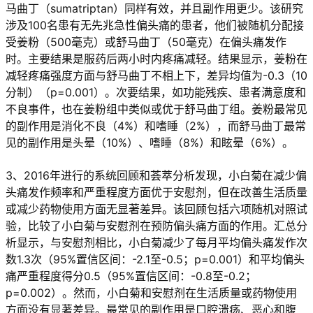
马曲丁（sumatriptan）同样有效，并且副作用更少。该研究
涉及100名患有无先兆急性偏头痛的患者，他们被随机分配接
受姜粉（500毫克）或舒马曲丁（50毫克）在偏头痛发作
时。主要结果是服药后两小时内疼痛减轻。结果显示，姜粉在
减轻疼痛强度方面与舒马曲丁不相上下，差异均值为-0.3（10
分制）（p=0.001）。次要结果，如功能残疾、患者满意度和
不良事件，也在姜粉组中类似或优于舒马曲丁组。姜粉最常见
的副作用是消化不良（4%）和嗜睡（2%），而舒马曲丁最常
见的副作用是头晕（10%）、嗜睡（8%）和眩晕（6%）。
3、2016年进行的系统回顾和荟萃分析发现，小白菊在减少偏
头痛发作频率和严重程度方面优于安慰剂，但在改善生活质量
或减少药物使用方面无显著差异。该回顾包括六项随机对照试
验，比较了小白菊与安慰剂在预防偏头痛方面的作用。汇总分
析显示，与安慰剂相比，小白菊减少了每月平均偏头痛发作次
数1.3次（95%置信区间：-2.1至-0.5；p=0.001）和平均偏头
痛严重程度得分0.5（95%置信区间：-0.8至-0.2；
p=0.002）。然而，小白菊和安慰剂在生活质量或药物使用
方面没有显著差异。最常见的副作用是口腔溃疡、恶心和腹