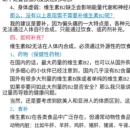
4
、身体虚弱：维生素
B2
缺乏会影响能量代谢和神经
那么，没有以上表现需不需要补
维生素
B2
呢？
我的建议是要补，因为偏头痛的一大特点是，各种元
无法
通过人体自行合成，只能通过饮食、或药剂补充。
四、如何补充？
B2
维生素
无法在人体内合成，必须通过外源性的饮
1、药物（保健性药物）
在国内的话，最大药量的维生素B2，也可以从国外购
许多细心的小伙伴已经注意到，国内几乎没有B2含
国外有很多大剂量的维生素B族或者单纯的维生素B2，剂
如果非要问如此大剂量的B2是否安全？那么我只能
过量而导致的健康问题。
当然，还是要考虑到欧美人和亚洲人的体质区别，这
2、食补
维生素
B2
在各类食品中广泛存在，但通常动物性食
动物内脏：比如牛肝、羊肝、鸡肝、猪肝、猪肾、牛肾