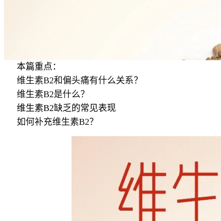
本篇重点：
维生素
B2
和偏头痛有什么关系？
维生素
B2
是什么？
维生素
B2
缺乏的常见表现
如何补充维生素
B2
？