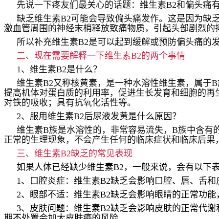
先说一下疼友们最关心的话题：维生素
B2
和偏头痛
缺乏维生素
B2
可能会导致偏头痛发作。这是因为缺
激血管周围的神经末梢释放致痛物质，引起头部剧烈的
所以补充维生素
B2
是可以起到缓解或预防偏头痛的
二、现在需要解释一下维生素
B2
的两个事情
1、维生素
B2
是什么？
维生素
B2
又称核黄素，是一种水溶性维生素，属于
B
提高机体对蛋白质的利用率，促进生长发育和细胞的再
对铁的吸收；具有抗氧化活性等。
2、服用维生素
B2
后尿液发黄是什么原因？
维生素
B
族是水溶性的，非常容易流失，
B
族中含有
正常的生理现象，不会产生任何的临床症状和临床后果
三、
维生素
B2
缺乏的常见表现
如果人体已经缺少维生素
B2
，一般来说，会有以下
1
、口腔炎症：维生素
B2
缺乏会影响口腔、唇、舌和
2
、眼部不适：维生素
B2
缺乏会影响眼睛的正常功能
3
、皮肤问题：维生素
B2
缺乏会影响皮肤的正常代谢
期不处置会加大皮肤癌的风险。