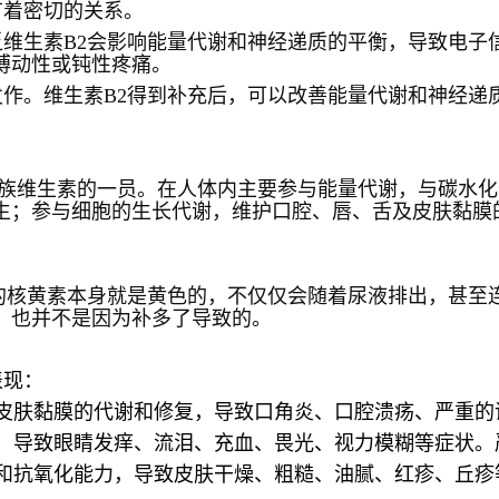
有着密切的关系。
乏维生素
B2
会影响能量代谢和神经递质的平衡，导致电子
搏动性或钝性疼痛。
发作。维生素
B2
得到补充后，可以改善能量代谢和神经递
族维生素的一员。在人体内主要参与能量代谢，与碳水化
生；参与细胞的生长代谢，维护口腔、唇、舌及皮肤黏膜
的核黄素本身就是黄色的，不仅仅会随着尿液排出，甚至
，也并不是因为补多了导致的。
表现：
皮肤黏膜的代谢和修复，导致口角炎、口腔溃疡、严重的
，导致眼睛发痒、流泪、充血、畏光、视力模糊等症状。
和抗氧化能力，导致皮肤干燥、粗糙、油腻、红疹、丘疹